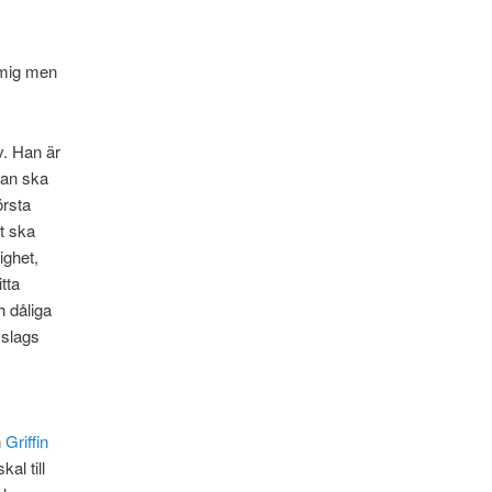
 mig men
v. Han är
 han ska
örsta
et ska
ghet,
tta
h dåliga
 slags
n
Griffin
kal till