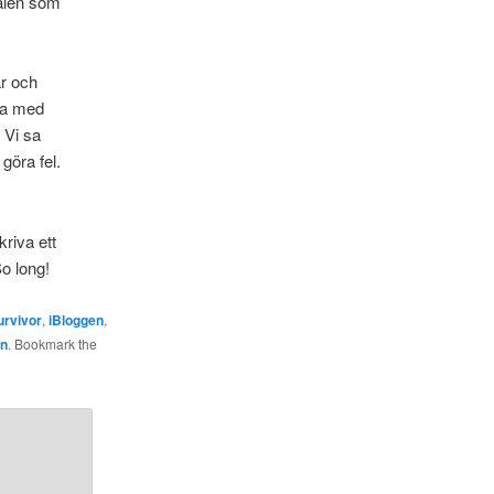
kalen som
år och
ara med
 Vi sa
göra fel.
riva ett
o long!
Survivor
,
iBloggen
,
an
. Bookmark the