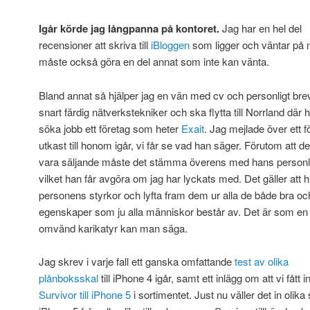
Igår körde jag långpanna på kontoret.
Jag har en hel del
recensioner att skriva till
iBloggen
som ligger och väntar på
måste också göra en del annat som inte kan vänta.
Bland annat så hjälper jag en vän med cv och personligt bre
snart färdig nätverkstekniker och ska flytta till Norrland där
söka jobb ett företag som heter
Exait
. Jag mejlade över ett f
utkast till honom igår, vi får se vad han säger. Förutom att d
vara säljande måste det stämma överens med hans personli
vilket han får avgöra om jag har lyckats med. Det gäller att hi
personens styrkor och lyfta fram dem ur alla de både bra oc
egenskaper som ju alla människor består av. Det är som en
omvänd karikatyr kan man säga.
Jag skrev i varje fall ett ganska omfattande
test av olika
plånboksskal
till iPhone 4 igår, samt ett inlägg om att vi fått i
Survivor till iPhone 5
i sortimentet. Just nu väller det in olika s