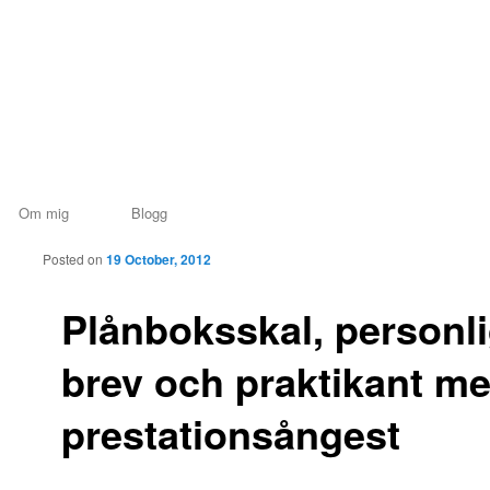
lström
Om mig
Blogg
Skip to primary
Skip to secondary
Posted on
19 October, 2012
content
content
Plånboksskal, personli
brev och praktikant m
prestationsångest