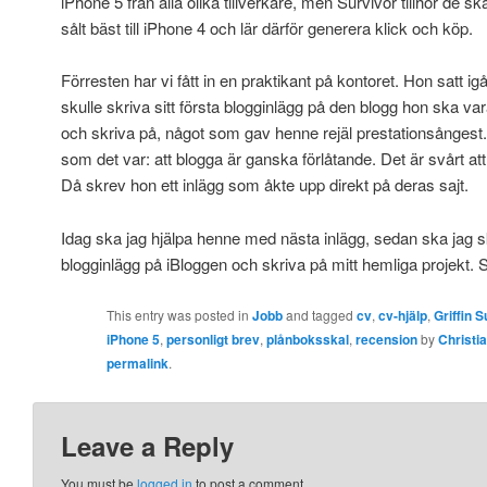
iPhone 5 från alla olika tillverkare, men Survivor tillhör de s
sålt bäst till iPhone 4 och lär därför generera klick och köp.
Förresten har vi fått in en praktikant på kontoret. Hon satt ig
skulle skriva sitt första blogginlägg på den blogg hon ska v
och skriva på, något som gav henne rejäl prestationsångest.
som det var: att blogga är ganska förlåtande. Det är svårt att 
Då skrev hon ett inlägg som åkte upp direkt på deras sajt.
Idag ska jag hjälpa henne med nästa inlägg, sedan ska jag sk
blogginlägg på iBloggen och skriva på mitt hemliga projekt. S
This entry was posted in
Jobb
and tagged
cv
,
cv-hjälp
,
Griffin 
iPhone 5
,
personligt brev
,
plånboksskal
,
recension
by
Christi
permalink
.
Leave a Reply
You must be
logged in
to post a comment.