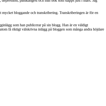
, depression, panikångest och min bok som släpps just i mars. Jag
vit mycket bloggande och transkribering. Transkriberingen är för en
ogginlägg som han publicerar på sin blogg. Han är en väldigt
dessutom få riktigt välskrivna inlägg på bloggen som många andra höjdare