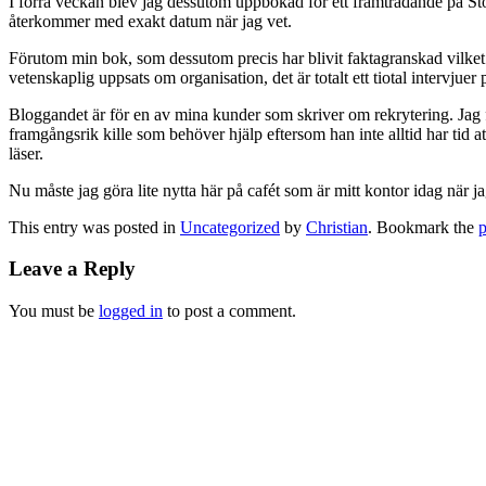
I förra veckan blev jag dessutom uppbokad för ett framträdande på St
återkommer med exakt datum när jag vet.
Förutom min bok, som dessutom precis har blivit faktagranskad vilket ä
vetenskaplig uppsats om organisation, det är totalt ett tiotal intervjuer
Bloggandet är för en av mina kunder som skriver om rekrytering. Jag f
framgångsrik kille som behöver hjälp eftersom han inte alltid har tid a
läser.
Nu måste jag göra lite nytta här på cafét som är mitt kontor idag när ja
This entry was posted in
Uncategorized
by
Christian
. Bookmark the
p
Leave a Reply
You must be
logged in
to post a comment.