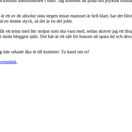
ockholms stadsbibliotek i mars. Jag kommer att prata om psykisk ohälsa
r ett av de absolut sista stegen innan manuset är helt klart, har det bli
 på en timme styck, så det är en del jobb.
år ett tema med lite stolpar som ska vara med, sedan skriver jag ett bl
tt sköta bloggen själv. Det här är ett sätt för honom att spara tid och 
g inte orkade åka in till kontoret. Ta hand om er!
ermalink
.